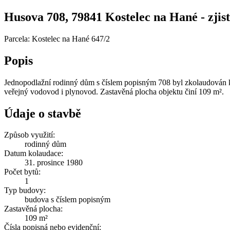
Husova 708, 79841 Kostelec na Hané - zjist
Parcela: Kostelec na Hané 647/2
Popis
Jednopodlažní rodinný dům s číslem popisným 708 byl zkolaudován k
veřejný vodovod i plynovod. Zastavěná plocha objektu činí 109 m².
Údaje o stavbě
Způsob využití:
rodinný dům
Datum kolaudace:
31. prosince 1980
Počet bytů:
1
Typ budovy:
budova s číslem popisným
Zastavěná plocha:
109 m²
Čísla popisná nebo evidenční: