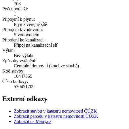
708
Počet podlaží:
1
Připojení k plynu:
Plyn z veřejné sítě
Připojení k vodovodu:
S vodovodem
Připojení ke kanalizaci:
Připoj na kanalizační síť
Výtah:
Bez výtahu
Způsoby vytápění:
Centrální domovní (kotel ve stavbě)
Kód stavby:
10447555
Číslo budovy:
530451709
Externí odkazy
Zobrazit stavbu v katastru nemovitostí ČÚZK
Zobrazit parcelu v katastru nemovitostí ČÚZK
Zobrazit na Mapy.cz