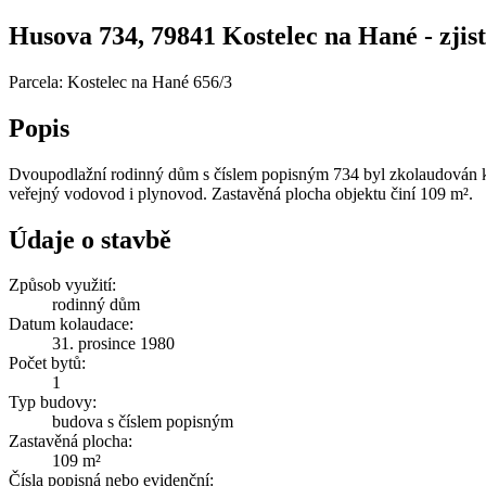
Husova 734, 79841 Kostelec na Hané - zjist
Parcela: Kostelec na Hané 656/3
Popis
Dvoupodlažní rodinný dům s číslem popisným 734 byl zkolaudován ke
veřejný vodovod i plynovod. Zastavěná plocha objektu činí 109 m².
Údaje o stavbě
Způsob využití:
rodinný dům
Datum kolaudace:
31. prosince 1980
Počet bytů:
1
Typ budovy:
budova s číslem popisným
Zastavěná plocha:
109 m²
Čísla popisná nebo evidenční: