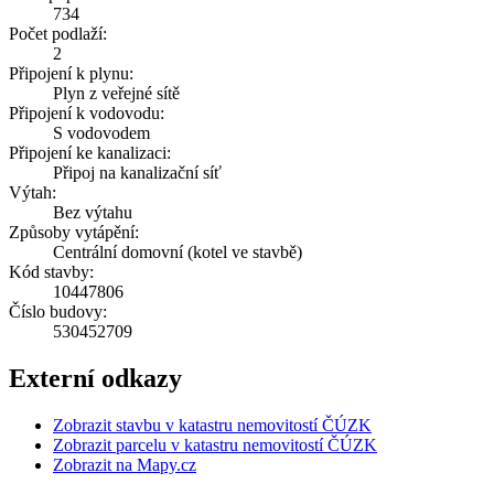
734
Počet podlaží:
2
Připojení k plynu:
Plyn z veřejné sítě
Připojení k vodovodu:
S vodovodem
Připojení ke kanalizaci:
Připoj na kanalizační síť
Výtah:
Bez výtahu
Způsoby vytápění:
Centrální domovní (kotel ve stavbě)
Kód stavby:
10447806
Číslo budovy:
530452709
Externí odkazy
Zobrazit stavbu v katastru nemovitostí ČÚZK
Zobrazit parcelu v katastru nemovitostí ČÚZK
Zobrazit na Mapy.cz