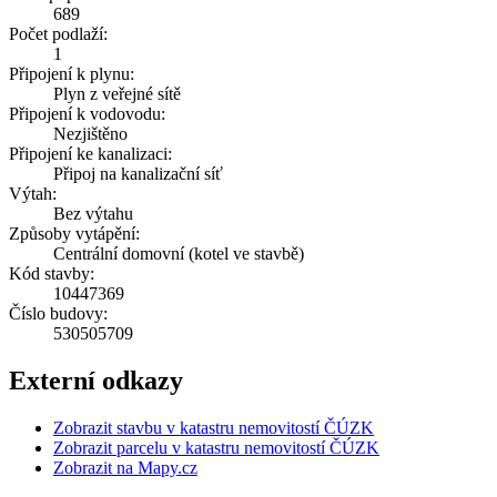
689
Počet podlaží:
1
Připojení k plynu:
Plyn z veřejné sítě
Připojení k vodovodu:
Nezjištěno
Připojení ke kanalizaci:
Připoj na kanalizační síť
Výtah:
Bez výtahu
Způsoby vytápění:
Centrální domovní (kotel ve stavbě)
Kód stavby:
10447369
Číslo budovy:
530505709
Externí odkazy
Zobrazit stavbu v katastru nemovitostí ČÚZK
Zobrazit parcelu v katastru nemovitostí ČÚZK
Zobrazit na Mapy.cz