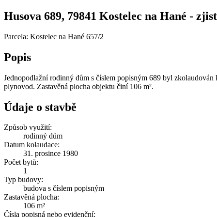
Husova 689, 79841 Kostelec na Hané - zjist
Parcela: Kostelec na Hané 657/2
Popis
Jednopodlažní rodinný dům s číslem popisným 689 byl zkolaudován k
plynovod. Zastavěná plocha objektu činí 106 m².
Údaje o stavbě
Způsob využití:
rodinný dům
Datum kolaudace:
31. prosince 1980
Počet bytů:
1
Typ budovy:
budova s číslem popisným
Zastavěná plocha:
106 m²
Čísla popisná nebo evidenční: