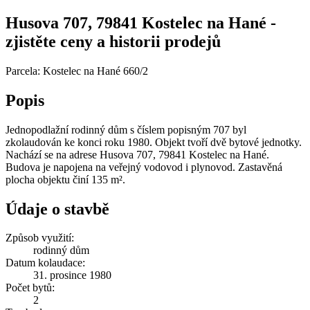
Husova 707, 79841 Kostelec na Hané -
zjistěte ceny a historii prodejů
Parcela: Kostelec na Hané 660/2
Popis
Jednopodlažní rodinný dům s číslem popisným 707 byl
zkolaudován ke konci roku 1980. Objekt tvoří dvě bytové jednotky.
Nachází se na adrese Husova 707, 79841 Kostelec na Hané.
Budova je napojena na veřejný vodovod i plynovod. Zastavěná
plocha objektu činí 135 m².
Údaje o stavbě
Způsob využití:
rodinný dům
Datum kolaudace:
31. prosince 1980
Počet bytů:
2