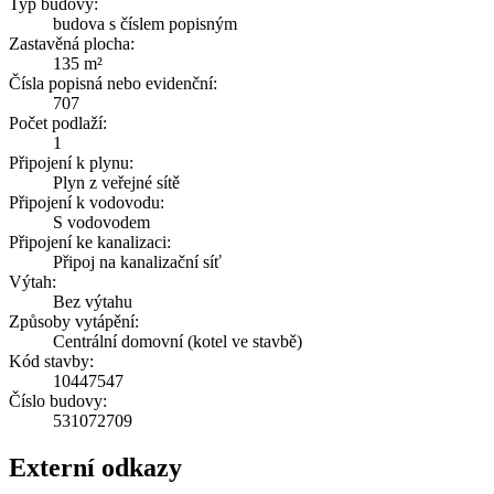
Typ budovy:
budova s číslem popisným
Zastavěná plocha:
135 m²
Čísla popisná nebo evidenční:
707
Počet podlaží:
1
Připojení k plynu:
Plyn z veřejné sítě
Připojení k vodovodu:
S vodovodem
Připojení ke kanalizaci:
Připoj na kanalizační síť
Výtah:
Bez výtahu
Způsoby vytápění:
Centrální domovní (kotel ve stavbě)
Kód stavby:
10447547
Číslo budovy:
531072709
Externí odkazy