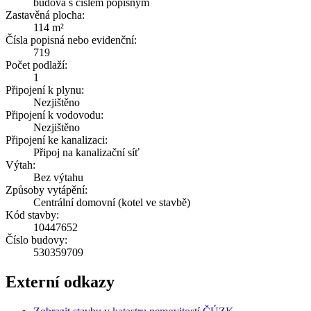
budova s číslem popisným
Zastavěná plocha:
114 m²
Čísla popisná nebo evidenční:
719
Počet podlaží:
1
Připojení k plynu:
Nezjištěno
Připojení k vodovodu:
Nezjištěno
Připojení ke kanalizaci:
Připoj na kanalizační síť
Výtah:
Bez výtahu
Způsoby vytápění:
Centrální domovní (kotel ve stavbě)
Kód stavby:
10447652
Číslo budovy:
530359709
Externí odkazy