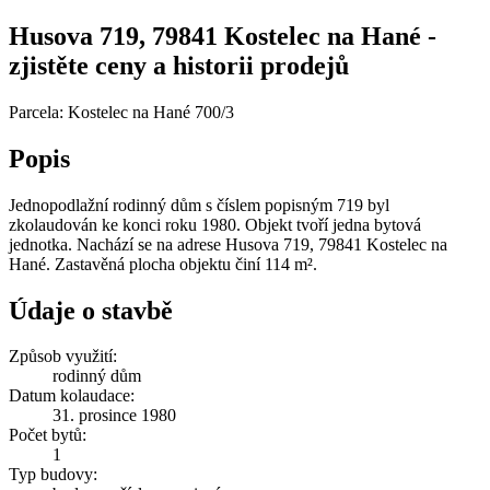
Husova 719, 79841 Kostelec na Hané -
zjistěte ceny a historii prodejů
Parcela: Kostelec na Hané 700/3
Popis
Jednopodlažní rodinný dům s číslem popisným 719 byl
zkolaudován ke konci roku 1980. Objekt tvoří jedna bytová
jednotka. Nachází se na adrese Husova 719, 79841 Kostelec na
Hané. Zastavěná plocha objektu činí 114 m².
Údaje o stavbě
Způsob využití:
rodinný dům
Datum kolaudace:
31. prosince 1980
Počet bytů:
1
Typ budovy: