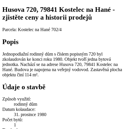
Husova 720, 79841 Kostelec na Hané -
zjistěte ceny a historii prodejů
Parcela: Kostelec na Hané 702/4
Popis
Jednopodlažní rodinný dům s číslem popisným 720 byl
zkolaudován ke konci roku 1980. Objekt tvoří jedna bytová
jednotka. Nachází se na adrese Husova 720, 79841 Kostelec na
Hané. Budova je napojena na veřejný vodovod. Zastavěná plocha
objektu činí 114 m².
Údaje o stavbě
Způsob využití:
rodinný dům
Datum kolaudace:
31. prosince 1980
Počet bytů:
1