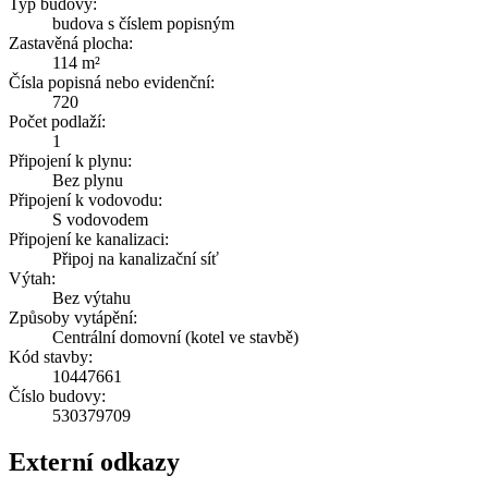
Typ budovy:
budova s číslem popisným
Zastavěná plocha:
114 m²
Čísla popisná nebo evidenční:
720
Počet podlaží:
1
Připojení k plynu:
Bez plynu
Připojení k vodovodu:
S vodovodem
Připojení ke kanalizaci:
Připoj na kanalizační síť
Výtah:
Bez výtahu
Způsoby vytápění:
Centrální domovní (kotel ve stavbě)
Kód stavby:
10447661
Číslo budovy:
530379709
Externí odkazy