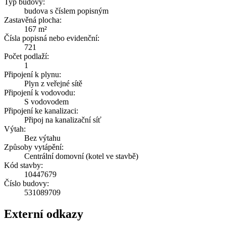
Typ budovy:
budova s číslem popisným
Zastavěná plocha:
167 m²
Čísla popisná nebo evidenční:
721
Počet podlaží:
1
Připojení k plynu:
Plyn z veřejné sítě
Připojení k vodovodu:
S vodovodem
Připojení ke kanalizaci:
Připoj na kanalizační síť
Výtah:
Bez výtahu
Způsoby vytápění:
Centrální domovní (kotel ve stavbě)
Kód stavby:
10447679
Číslo budovy:
531089709
Externí odkazy