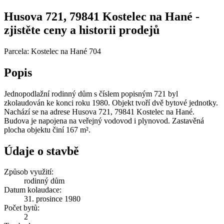
Husova 721, 79841 Kostelec na Hané -
zjistěte ceny a historii prodejů
Parcela: Kostelec na Hané 704
Popis
Jednopodlažní rodinný dům s číslem popisným 721 byl
zkolaudován ke konci roku 1980. Objekt tvoří dvě bytové jednotky.
Nachází se na adrese Husova 721, 79841 Kostelec na Hané.
Budova je napojena na veřejný vodovod i plynovod. Zastavěná
plocha objektu činí 167 m².
Údaje o stavbě
Způsob využití:
rodinný dům
Datum kolaudace:
31. prosince 1980
Počet bytů:
2