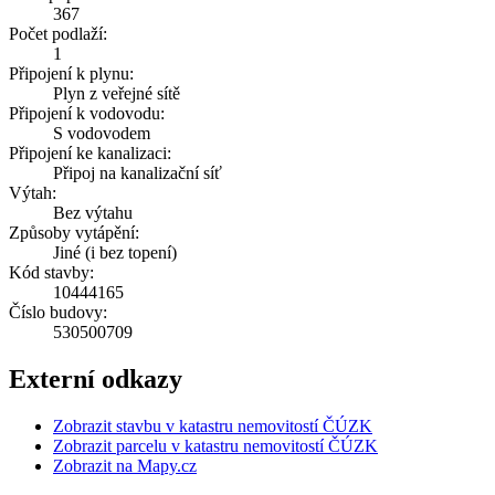
367
Počet podlaží:
1
Připojení k plynu:
Plyn z veřejné sítě
Připojení k vodovodu:
S vodovodem
Připojení ke kanalizaci:
Připoj na kanalizační síť
Výtah:
Bez výtahu
Způsoby vytápění:
Jiné (i bez topení)
Kód stavby:
10444165
Číslo budovy:
530500709
Externí odkazy
Zobrazit stavbu v katastru nemovitostí ČÚZK
Zobrazit parcelu v katastru nemovitostí ČÚZK
Zobrazit na Mapy.cz