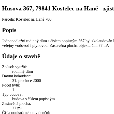
Husova 367, 79841 Kostelec na Hané - zjist
Parcela: Kostelec na Hané 780
Popis
Jednopodlažní rodinný dům s číslem popisným 367 byl zkolaudován k
veřejný vodovod i plynovod. Zastavěná plocha objektu činí 77 m².
Údaje o stavbě
Způsob využití:
rodinný dům
Datum kolaudace:
31. prosince 2000
Počet bytů:
1
Typ budovy:
budova s číslem popisným
Zastavěná plocha:
77 m²
Čísla popisná nebo evidenční: