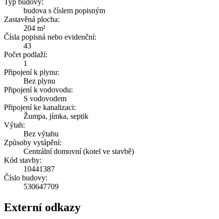
Typ budovy:
budova s číslem popisným
Zastavěná plocha:
204 m²
Čísla popisná nebo evidenční:
43
Počet podlaží:
1
Připojení k plynu:
Bez plynu
Připojení k vodovodu:
S vodovodem
Připojení ke kanalizaci:
Žumpa, jímka, septik
Výtah:
Bez výtahu
Způsoby vytápění:
Centrální domovní (kotel ve stavbě)
Kód stavby:
10441387
Číslo budovy:
530647709
Externí odkazy