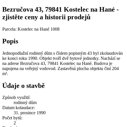
Bezručova 43, 79841 Kostelec na Hané -
zjistěte ceny a historii prodejů
Parcela: Kostelec na Hané 1008
Popis
Jednopodlažní rodinný dům s číslem popisným 43 byl zkolaudován
ke konci roku 1990. Objekt tvoří dvě bytové jednotky. Nachází se
na adrese Bezručova 43, 79841 Kostelec na Hané. Budova je
napojena na veřejný vodovod. Zastavěná plocha objektu činí 204
m².
Údaje o stavbě
Způsob využití:
rodinný dům
Datum kolaudace:
31. prosince 1990
Počet bytů:
2