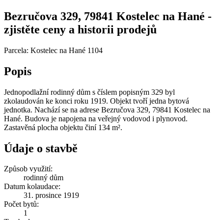
Bezručova 329, 79841 Kostelec na Hané -
zjistěte ceny a historii prodejů
Parcela: Kostelec na Hané 1104
Popis
Jednopodlažní rodinný dům s číslem popisným 329 byl
zkolaudován ke konci roku 1919. Objekt tvoří jedna bytová
jednotka. Nachází se na adrese Bezručova 329, 79841 Kostelec na
Hané. Budova je napojena na veřejný vodovod i plynovod.
Zastavěná plocha objektu činí 134 m².
Údaje o stavbě
Způsob využití:
rodinný dům
Datum kolaudace:
31. prosince 1919
Počet bytů:
1