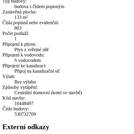
Typ budovy:
budova s číslem popisným
Zastavěná plocha:
133 m²
Čísla popisná nebo evidenční:
803
Počet podlaží:
1
Připojení k plynu:
Plyn z veřejné sítě
Připojení k vodovodu:
S vodovodem
Připojení ke kanalizaci:
Připoj na kanalizační síť
Výtah:
Bez výtahu
Způsoby vytápění:
Centrální domovní (kotel ve stavbě)
Kód stavby:
10448497
Číslo budovy:
530732709
Externí odkazy