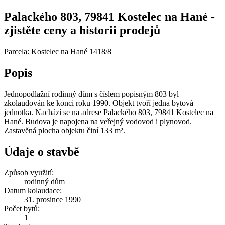
Palackého 803, 79841 Kostelec na Hané -
zjistěte ceny a historii prodejů
Parcela: Kostelec na Hané 1418/8
Popis
Jednopodlažní rodinný dům s číslem popisným 803 byl
zkolaudován ke konci roku 1990. Objekt tvoří jedna bytová
jednotka. Nachází se na adrese Palackého 803, 79841 Kostelec na
Hané. Budova je napojena na veřejný vodovod i plynovod.
Zastavěná plocha objektu činí 133 m².
Údaje o stavbě
Způsob využití:
rodinný dům
Datum kolaudace:
31. prosince 1990
Počet bytů:
1