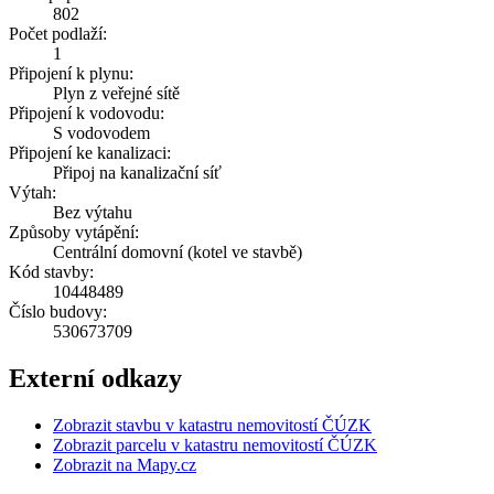
802
Počet podlaží:
1
Připojení k plynu:
Plyn z veřejné sítě
Připojení k vodovodu:
S vodovodem
Připojení ke kanalizaci:
Připoj na kanalizační síť
Výtah:
Bez výtahu
Způsoby vytápění:
Centrální domovní (kotel ve stavbě)
Kód stavby:
10448489
Číslo budovy:
530673709
Externí odkazy
Zobrazit stavbu v katastru nemovitostí ČÚZK
Zobrazit parcelu v katastru nemovitostí ČÚZK
Zobrazit na Mapy.cz