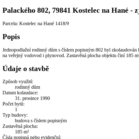
Palackého 802, 79841 Kostelec na Hané - zj
Parcela: Kostelec na Hané 1418/9
Popis
Jednopodlažní rodinný dům s číslem popisným 802 byl zkolaudován k
na veřejný vodovod i plynovod. Zastavěná plocha objektu činí 185 m
Údaje o stavbě
Způsob využití:
rodinný dům
Datum kolaudace:
31. prosince 1990
Počet bytů:
1
Typ budovy:
budova s číslem popisným
Zastavěná plocha:
185 m²
Čísla popisná nebo evidenční: