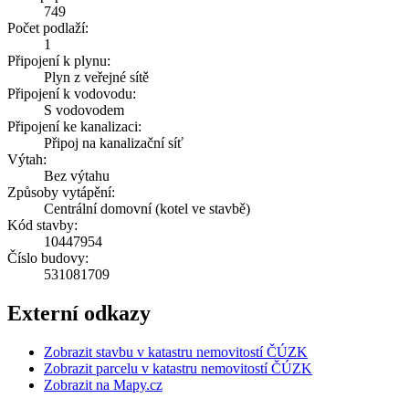
749
Počet podlaží:
1
Připojení k plynu:
Plyn z veřejné sítě
Připojení k vodovodu:
S vodovodem
Připojení ke kanalizaci:
Připoj na kanalizační síť
Výtah:
Bez výtahu
Způsoby vytápění:
Centrální domovní (kotel ve stavbě)
Kód stavby:
10447954
Číslo budovy:
531081709
Externí odkazy
Zobrazit stavbu v katastru nemovitostí ČÚZK
Zobrazit parcelu v katastru nemovitostí ČÚZK
Zobrazit na Mapy.cz