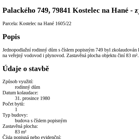
Palackého 749, 79841 Kostelec na Hané - zj
Parcela: Kostelec na Hané 1605/22
Popis
Jednopodlažní rodinný dům s číslem popisným 749 byl zkolaudován k
na veřejný vodovod i plynovod. Zastavěná plocha objektu činí 83 m².
Údaje o stavbě
Způsob využití:
rodinný dům
Datum kolaudace:
31. prosince 1980
Počet bytů:
1
Typ budovy:
budova s číslem popisným
Zastavěná plocha:
83 m²
Čísla popisná nebo evidenční: