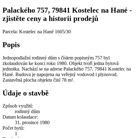
Palackého 757, 79841 Kostelec na Hané -
zjistěte ceny a historii prodejů
Parcela: Kostelec na Hané 1605/30
Popis
Jednopodlažní rodinný dům s číslem popisným 757 byl
zkolaudován ke konci roku 1980. Objekt tvoří jedna bytová
jednotka. Nachází se na adrese Palackého 757, 79841 Kostelec na
Hané. Budova je napojena na veřejný vodovod i plynovod.
Zastavěná plocha objektu činí 78 m².
Údaje o stavbě
Způsob využití:
rodinný dům
Datum kolaudace:
31. prosince 1980
Počet bytů:
1