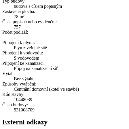
Typ budovy:
budova s číslem popisným
Zastavěná plocha:
78 m²
Čísla popisná nebo evidenční:
757
Počet podlaží:
1
Připojení k plynu:
Plyn z veřejné sítě
Připojení k vodovodu:
S vodovodem
Připojení ke kanalizaci:
Připoj na kanalizační síť
Výtah:
Bez výtahu
Způsoby vytápění:
Centrální domovní (kotel ve stavbě)
Kód stavby:
10448039
Číslo budovy:
531008709
Externí odkazy