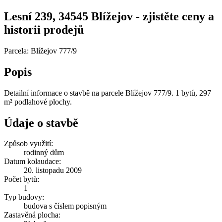
Lesní 239, 34545 Blížejov - zjistěte ceny a
historii prodejů
Parcela: Blížejov 777/9
Popis
Detailní informace o stavbě na parcele Blížejov 777/9. 1 bytů, 297
m² podlahové plochy.
Údaje o stavbě
Způsob využití:
rodinný dům
Datum kolaudace:
20. listopadu 2009
Počet bytů:
1
Typ budovy:
budova s číslem popisným
Zastavěná plocha: