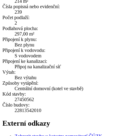
214 m²
Čísla popisná nebo evidenční:
239
Počet podlaží:
2
Podlahová plocha:
297,00 m²
Připojení k plynu:
Bez plynu
Připojení k vodovodu:
S vodovodem
Připojení ke kanalizaci:
Připoj na kanalizační síť
Výtah:
Bez výtahu
Způsoby vytápění:
Centrální domovní (kotel ve stavbě)
Kód stavby:
27450562
Číslo budovy:
22813542010
Externí odkazy