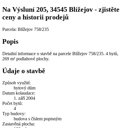
Na Výsluní 205, 34545 Blížejov - zjistěte
ceny a historii prodejů
Parcela: Blížejov 758/235
Popis
Detailní informace o stavbě na parcele Blížejov 758/235. 4 bytů,
269 m² podlahové plochy.
Údaje o stavbě
Způsob využití:
bytový dům
Datum kolaudace:
1. září 2004
Počet bytů:
4
Typ budovy:
budova s číslem popisným
Zastavěná plocha: