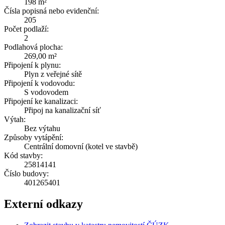
198 m²
Čísla popisná nebo evidenční:
205
Počet podlaží:
2
Podlahová plocha:
269,00 m²
Připojení k plynu:
Plyn z veřejné sítě
Připojení k vodovodu:
S vodovodem
Připojení ke kanalizaci:
Připoj na kanalizační síť
Výtah:
Bez výtahu
Způsoby vytápění:
Centrální domovní (kotel ve stavbě)
Kód stavby:
25814141
Číslo budovy:
401265401
Externí odkazy