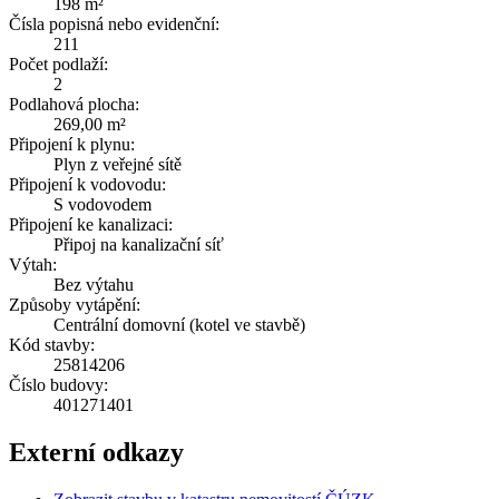
198 m²
Čísla popisná nebo evidenční:
211
Počet podlaží:
2
Podlahová plocha:
269,00 m²
Připojení k plynu:
Plyn z veřejné sítě
Připojení k vodovodu:
S vodovodem
Připojení ke kanalizaci:
Připoj na kanalizační síť
Výtah:
Bez výtahu
Způsoby vytápění:
Centrální domovní (kotel ve stavbě)
Kód stavby:
25814206
Číslo budovy:
401271401
Externí odkazy