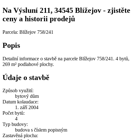
Na Výsluní 211, 34545 Blížejov - zjistěte
ceny a historii prodejů
Parcela: Blížejov 758/241
Popis
Detailní informace o stavbě na parcele Blížejov 758/241. 4 bytů,
269 m² podlahové plochy.
Údaje o stavbě
Způsob využití:
bytový dům
Datum kolaudace:
1. září 2004
Počet bytů:
4
Typ budovy:
budova s číslem popisným
Zastavěná plocha: