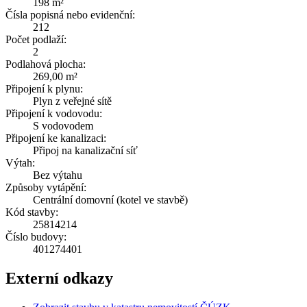
198 m²
Čísla popisná nebo evidenční:
212
Počet podlaží:
2
Podlahová plocha:
269,00 m²
Připojení k plynu:
Plyn z veřejné sítě
Připojení k vodovodu:
S vodovodem
Připojení ke kanalizaci:
Připoj na kanalizační síť
Výtah:
Bez výtahu
Způsoby vytápění:
Centrální domovní (kotel ve stavbě)
Kód stavby:
25814214
Číslo budovy:
401274401
Externí odkazy