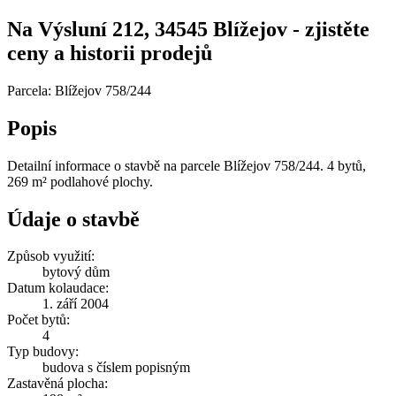
Na Výsluní 212, 34545 Blížejov - zjistěte
ceny a historii prodejů
Parcela: Blížejov 758/244
Popis
Detailní informace o stavbě na parcele Blížejov 758/244. 4 bytů,
269 m² podlahové plochy.
Údaje o stavbě
Způsob využití:
bytový dům
Datum kolaudace:
1. září 2004
Počet bytů:
4
Typ budovy:
budova s číslem popisným
Zastavěná plocha: