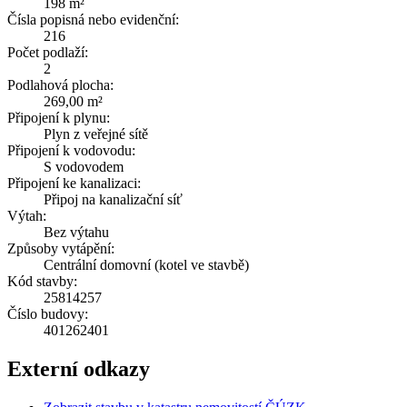
198 m²
Čísla popisná nebo evidenční:
216
Počet podlaží:
2
Podlahová plocha:
269,00 m²
Připojení k plynu:
Plyn z veřejné sítě
Připojení k vodovodu:
S vodovodem
Připojení ke kanalizaci:
Připoj na kanalizační síť
Výtah:
Bez výtahu
Způsoby vytápění:
Centrální domovní (kotel ve stavbě)
Kód stavby:
25814257
Číslo budovy:
401262401
Externí odkazy