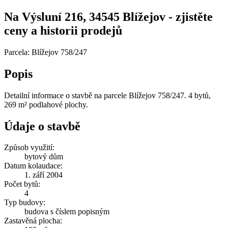
Na Výsluní 216, 34545 Blížejov - zjistěte
ceny a historii prodejů
Parcela: Blížejov 758/247
Popis
Detailní informace o stavbě na parcele Blížejov 758/247. 4 bytů,
269 m² podlahové plochy.
Údaje o stavbě
Způsob využití:
bytový dům
Datum kolaudace:
1. září 2004
Počet bytů:
4
Typ budovy:
budova s číslem popisným
Zastavěná plocha: