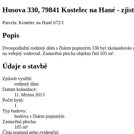
Husova 330, 79841 Kostelec na Hané - zjist
Parcela: Kostelec na Hané 672/1
Popis
Dvoupodlažní rodinný dům s číslem popisným 330 byl zkolaudován dn
na veřejný vodovod. Zastavěná plocha objektu činí 105 m².
Údaje o stavbě
Způsob využití:
rodinný dům
Datum kolaudace:
11. března 2013
Počet bytů:
1
Typ budovy:
budova s číslem popisným
Zastavěná plocha:
105 m²
Čísla popisná nebo evidenční: