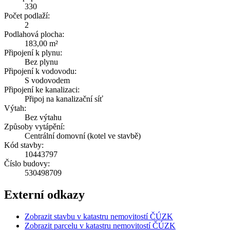
330
Počet podlaží:
2
Podlahová plocha:
183,00 m²
Připojení k plynu:
Bez plynu
Připojení k vodovodu:
S vodovodem
Připojení ke kanalizaci:
Připoj na kanalizační síť
Výtah:
Bez výtahu
Způsoby vytápění:
Centrální domovní (kotel ve stavbě)
Kód stavby:
10443797
Číslo budovy:
530498709
Externí odkazy
Zobrazit stavbu v katastru nemovitostí ČÚZK
Zobrazit parcelu v katastru nemovitostí ČÚZK