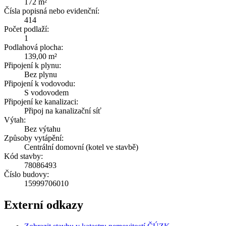
172 m²
Čísla popisná nebo evidenční:
414
Počet podlaží:
1
Podlahová plocha:
139,00 m²
Připojení k plynu:
Bez plynu
Připojení k vodovodu:
S vodovodem
Připojení ke kanalizaci:
Připoj na kanalizační síť
Výtah:
Bez výtahu
Způsoby vytápění:
Centrální domovní (kotel ve stavbě)
Kód stavby:
78086493
Číslo budovy:
15999706010
Externí odkazy