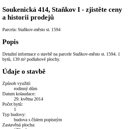
Soukenická 414, Staňkov I - zjistěte ceny
a historii prodejů
Parcela: Staňkov-město st. 1594
Popis
Detailní informace o stavbě na parcele Staňkov-město st. 1594. 1
bytů, 139 m² podlahové plochy.
Údaje o stavbě
Způsob využití:
rodinný dům
Datum kolaudace:
29. května 2014
Počet bytů:
1
Typ budovy:
budova s číslem popisným
Zastavěná plocha: