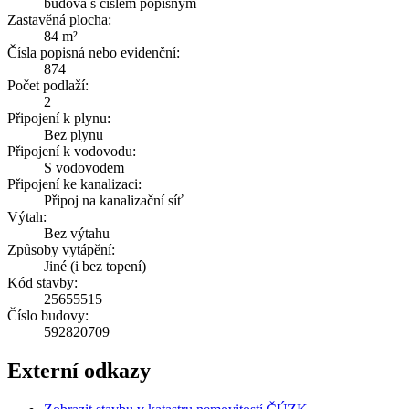
budova s číslem popisným
Zastavěná plocha:
84 m²
Čísla popisná nebo evidenční:
874
Počet podlaží:
2
Připojení k plynu:
Bez plynu
Připojení k vodovodu:
S vodovodem
Připojení ke kanalizaci:
Připoj na kanalizační síť
Výtah:
Bez výtahu
Způsoby vytápění:
Jiné (i bez topení)
Kód stavby:
25655515
Číslo budovy:
592820709
Externí odkazy