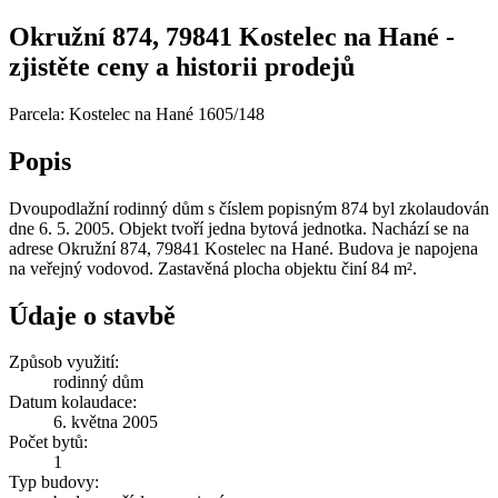
Okružní 874, 79841 Kostelec na Hané -
zjistěte ceny a historii prodejů
Parcela: Kostelec na Hané 1605/148
Popis
Dvoupodlažní rodinný dům s číslem popisným 874 byl zkolaudován
dne 6. 5. 2005. Objekt tvoří jedna bytová jednotka. Nachází se na
adrese Okružní 874, 79841 Kostelec na Hané. Budova je napojena
na veřejný vodovod. Zastavěná plocha objektu činí 84 m².
Údaje o stavbě
Způsob využití:
rodinný dům
Datum kolaudace:
6. května 2005
Počet bytů:
1
Typ budovy: