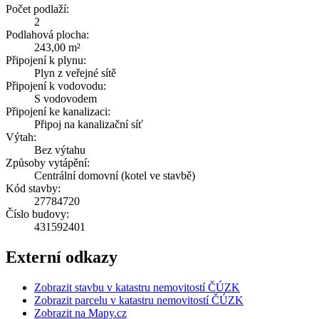
Počet podlaží:
2
Podlahová plocha:
243,00 m²
Připojení k plynu:
Plyn z veřejné sítě
Připojení k vodovodu:
S vodovodem
Připojení ke kanalizaci:
Připoj na kanalizační síť
Výtah:
Bez výtahu
Způsoby vytápění:
Centrální domovní (kotel ve stavbě)
Kód stavby:
27784720
Číslo budovy:
431592401
Externí odkazy
Zobrazit stavbu v katastru nemovitostí ČÚZK
Zobrazit parcelu v katastru nemovitostí ČÚZK
Zobrazit na Mapy.cz