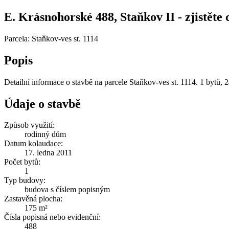
E. Krásnohorské 488, Staňkov II - zjistěte 
Parcela: Staňkov-ves st. 1114
Popis
Detailní informace o stavbě na parcele Staňkov-ves st. 1114. 1 bytů,
Údaje o stavbě
Způsob využití:
rodinný dům
Datum kolaudace:
17. ledna 2011
Počet bytů:
1
Typ budovy:
budova s číslem popisným
Zastavěná plocha:
175 m²
Čísla popisná nebo evidenční:
488