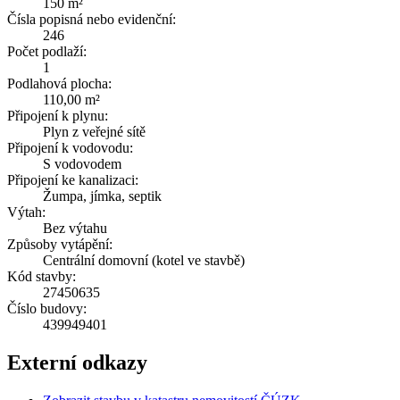
150 m²
Čísla popisná nebo evidenční:
246
Počet podlaží:
1
Podlahová plocha:
110,00 m²
Připojení k plynu:
Plyn z veřejné sítě
Připojení k vodovodu:
S vodovodem
Připojení ke kanalizaci:
Žumpa, jímka, septik
Výtah:
Bez výtahu
Způsoby vytápění:
Centrální domovní (kotel ve stavbě)
Kód stavby:
27450635
Číslo budovy:
439949401
Externí odkazy