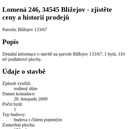
Lomená 246, 34545 Blížejov - zjistěte
ceny a historii prodejů
Parcela: Blížejov 133/67
Popis
Detailní informace o stavbě na parcele Blížejov 133/67. 1 bytů, 110
m² podlahové plochy.
Údaje o stavbě
Způsob využití:
rodinný dům
Datum kolaudace:
20. listopadu 2009
Počet bytů:
1
Typ budovy:
budova s číslem popisným
Zastavěná plocha: