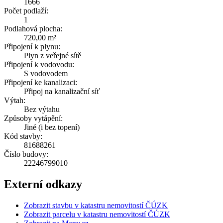
1666
Počet podlaží:
1
Podlahová plocha:
720,00 m²
Připojení k plynu:
Plyn z veřejné sítě
Připojení k vodovodu:
S vodovodem
Připojení ke kanalizaci:
Připoj na kanalizační síť
Výtah:
Bez výtahu
Způsoby vytápění:
Jiné (i bez topení)
Kód stavby:
81688261
Číslo budovy:
22246799010
Externí odkazy
Zobrazit stavbu v katastru nemovitostí ČÚZK
Zobrazit parcelu v katastru nemovitostí ČÚZK