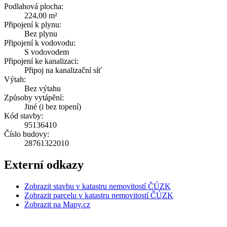
Podlahová plocha:
224,00 m²
Připojení k plynu:
Bez plynu
Připojení k vodovodu:
S vodovodem
Připojení ke kanalizaci:
Připoj na kanalizační síť
Výtah:
Bez výtahu
Způsoby vytápění:
Jiné (i bez topení)
Kód stavby:
95136410
Číslo budovy:
28761322010
Externí odkazy
Zobrazit stavbu v katastru nemovitostí ČÚZK
Zobrazit parcelu v katastru nemovitostí ČÚZK
Zobrazit na Mapy.cz