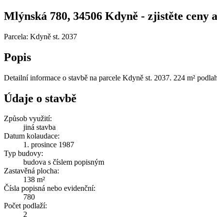
Mlýnská 780, 34506 Kdyně - zjistěte ceny a
Parcela: Kdyně st. 2037
Popis
Detailní informace o stavbě na parcele Kdyně st. 2037. 224 m² podla
Údaje o stavbě
Způsob využití:
jiná stavba
Datum kolaudace:
1. prosince 1987
Typ budovy:
budova s číslem popisným
Zastavěná plocha:
138 m²
Čísla popisná nebo evidenční:
780
Počet podlaží:
2