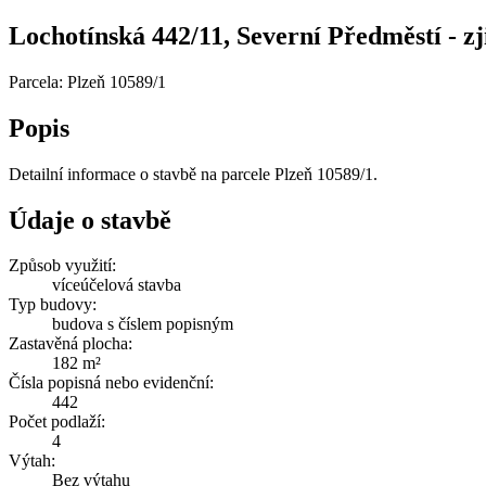
Lochotínská 442/11, Severní Předměstí - zji
Parcela: Plzeň 10589/1
Popis
Detailní informace o stavbě na parcele Plzeň 10589/1.
Údaje o stavbě
Způsob využití:
víceúčelová stavba
Typ budovy:
budova s číslem popisným
Zastavěná plocha:
182 m²
Čísla popisná nebo evidenční:
442
Počet podlaží:
4
Výtah:
Bez výtahu