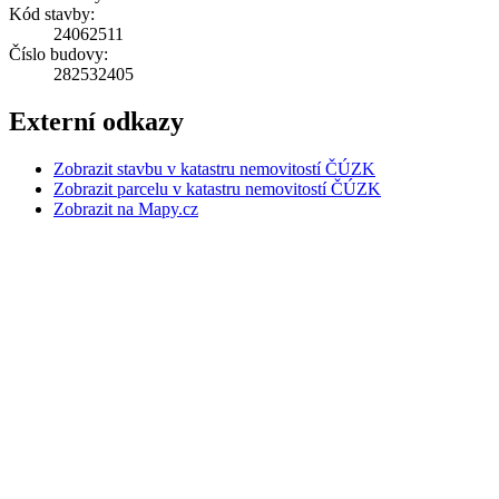
Kód stavby:
24062511
Číslo budovy:
282532405
Externí odkazy
Zobrazit stavbu v katastru nemovitostí ČÚZK
Zobrazit parcelu v katastru nemovitostí ČÚZK
Zobrazit na Mapy.cz