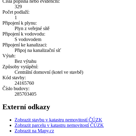
Čísla popisná nebo evidenční:
329
Počet podlaží:
1
Připojení k plynu:
Plyn z veřejné sítě
Připojení k vodovodu:
S vodovodem
Připojení ke kanalizaci:
Připoj na kanalizační síť
Výtah:
Bez výtahu
Způsoby vytápění:
Centrální domovní (kotel ve stavbě)
Kód stavby:
24165760
Číslo budovy:
285703405
Externí odkazy
Zobrazit stavbu v katastru nemovitostí ČÚZK
Zobrazit parcelu v katastru nemovitostí ČÚZK
Zobrazit na Mapy.cz