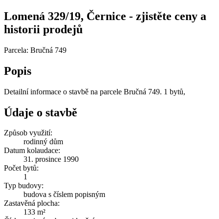
Lomená 329/19, Černice - zjistěte ceny a
historii prodejů
Parcela: Bručná 749
Popis
Detailní informace o stavbě na parcele Bručná 749. 1 bytů,
Údaje o stavbě
Způsob využití:
rodinný dům
Datum kolaudace:
31. prosince 1990
Počet bytů:
1
Typ budovy:
budova s číslem popisným
Zastavěná plocha:
133 m²