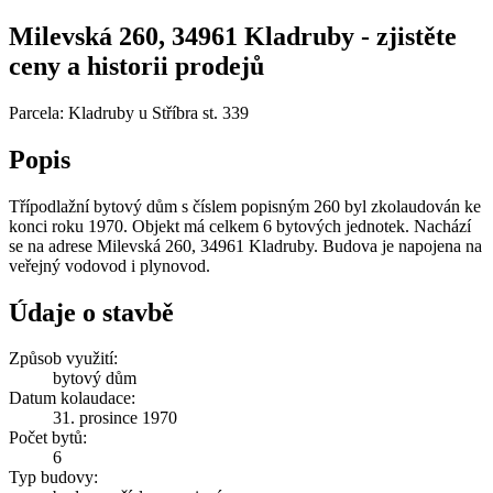
Milevská 260, 34961 Kladruby - zjistěte
ceny a historii prodejů
Parcela: Kladruby u Stříbra st. 339
Popis
Třípodlažní bytový dům s číslem popisným 260 byl zkolaudován ke
konci roku 1970. Objekt má celkem 6 bytových jednotek. Nachází
se na adrese Milevská 260, 34961 Kladruby. Budova je napojena na
veřejný vodovod i plynovod.
Údaje o stavbě
Způsob využití:
bytový dům
Datum kolaudace:
31. prosince 1970
Počet bytů:
6
Typ budovy: