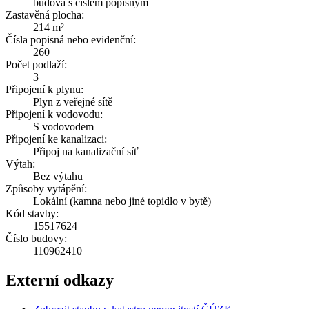
budova s číslem popisným
Zastavěná plocha:
214 m²
Čísla popisná nebo evidenční:
260
Počet podlaží:
3
Připojení k plynu:
Plyn z veřejné sítě
Připojení k vodovodu:
S vodovodem
Připojení ke kanalizaci:
Připoj na kanalizační síť
Výtah:
Bez výtahu
Způsoby vytápění:
Lokální (kamna nebo jiné topidlo v bytě)
Kód stavby:
15517624
Číslo budovy:
110962410
Externí odkazy