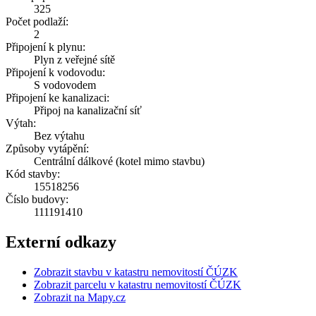
325
Počet podlaží:
2
Připojení k plynu:
Plyn z veřejné sítě
Připojení k vodovodu:
S vodovodem
Připojení ke kanalizaci:
Připoj na kanalizační síť
Výtah:
Bez výtahu
Způsoby vytápění:
Centrální dálkové (kotel mimo stavbu)
Kód stavby:
15518256
Číslo budovy:
111191410
Externí odkazy
Zobrazit stavbu v katastru nemovitostí ČÚZK
Zobrazit parcelu v katastru nemovitostí ČÚZK
Zobrazit na Mapy.cz