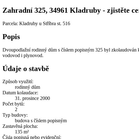
Zahradní 325, 34961 Kladruby - zjistěte ce
Parcela: Kladruby u Stříbra st. 516
Popis
Dvoupodlažní rodinný dům s číslem popisným 325 byl zkolaudován ke
vodovod i plynovod.
Údaje o stavbě
Způsob využití:
rodinný dům
Datum kolaudace:
31. prosince 2000
Počet bytů:
2
Typ budovy:
budova s číslem popisným
Zastavěná plocha:
135 m²
Čísla popisná nebo evidenční: