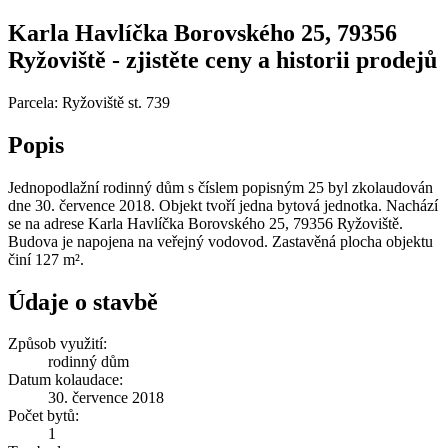
Karla Havlíčka Borovského 25, 79356
Ryžoviště - zjistěte ceny a historii prodejů
Parcela: Ryžoviště st. 739
Popis
Jednopodlažní rodinný dům s číslem popisným 25 byl zkolaudován
dne 30. července 2018. Objekt tvoří jedna bytová jednotka. Nachází
se na adrese Karla Havlíčka Borovského 25, 79356 Ryžoviště.
Budova je napojena na veřejný vodovod. Zastavěná plocha objektu
činí 127 m².
Údaje o stavbě
Způsob využití:
rodinný dům
Datum kolaudace:
30. července 2018
Počet bytů:
1