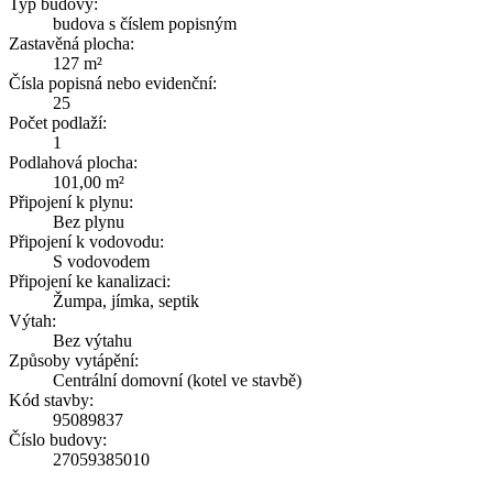
Typ budovy:
budova s číslem popisným
Zastavěná plocha:
127 m²
Čísla popisná nebo evidenční:
25
Počet podlaží:
1
Podlahová plocha:
101,00 m²
Připojení k plynu:
Bez plynu
Připojení k vodovodu:
S vodovodem
Připojení ke kanalizaci:
Žumpa, jímka, septik
Výtah:
Bez výtahu
Způsoby vytápění:
Centrální domovní (kotel ve stavbě)
Kód stavby:
95089837
Číslo budovy:
27059385010