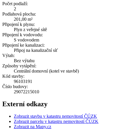
Počet podlaží:
2
Podlahová plocha:
201,00 m²
Připojení k plynu:
Plyn z veřejné sítě
Připojení k vodovodu:
S vodovodem
Připojení ke kanalizaci:
Připoj na kanalizační síť
Výtah:
Bez výtahu
Způsoby vytápění:
Centrální domovní (kotel ve stavbě)
Kód stavby:
96103191
Číslo budovy:
29072215010
Externí odkazy
Zobrazit stavbu v katastru nemovitostí ČÚZK
Zobrazit parcelu v katastru nemovitostí ČÚZK
Zobrazit na Mapy.cz