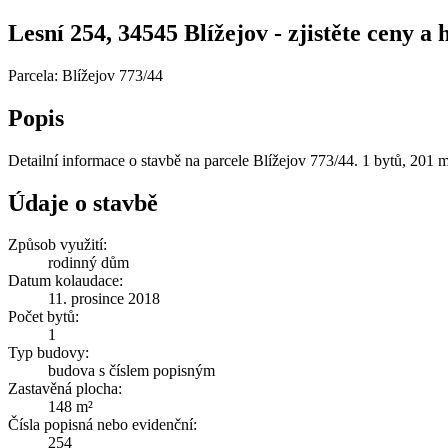
Lesní 254, 34545 Blížejov - zjistěte ceny a 
Parcela: Blížejov 773/44
Popis
Detailní informace o stavbě na parcele Blížejov 773/44. 1 bytů, 201 
Údaje o stavbě
Způsob využití:
rodinný dům
Datum kolaudace:
11. prosince 2018
Počet bytů:
1
Typ budovy:
budova s číslem popisným
Zastavěná plocha:
148 m²
Čísla popisná nebo evidenční:
254