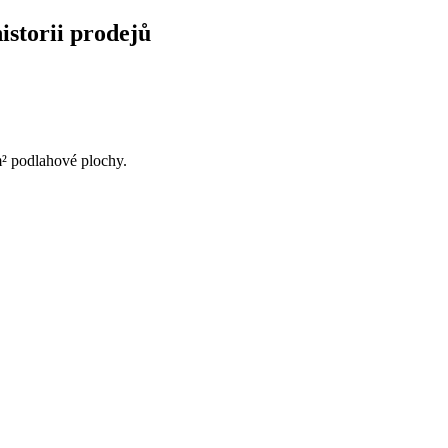
historii prodejů
m² podlahové plochy.