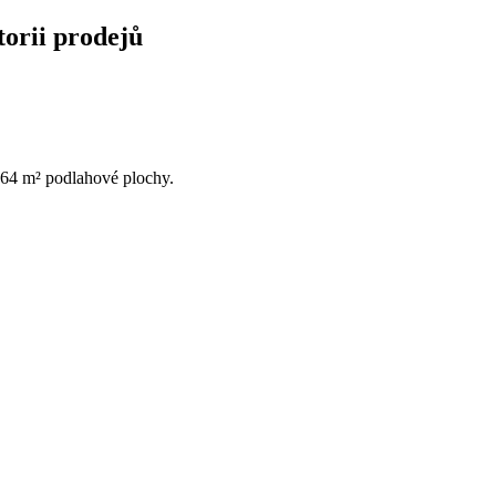
torii prodejů
 264 m² podlahové plochy.