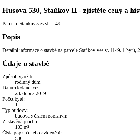
Husova 530, Staňkov II - zjistěte ceny a his
Parcela: Staňkov-ves st. 1149
Popis
Detailní informace o stavbě na parcele Staňkov-ves st. 1149. 1 bytů,
Údaje o stavbě
Způsob využití:
rodinný dům
Datum kolaudace:
23. dubna 2019
Počet bytů:
1
Typ budovy:
budova s číslem popisným
Zastavěná plocha:
183 m²
Čísla popisná nebo evidenční:
530