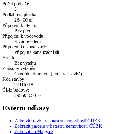
Počet podlaží:
2
Podlahová plocha:
264,00 m²
Připojení k plynu:
Bez plynu
Připojení k vodovodu:
S vodovodem
Připojení ke kanalizaci:
Připoj na kanalizační síť
Výtah:
Bez výtahu
Způsoby vytápění:
Centrální domovní (kotel ve stavbě)
Kód stavby:
97116718
Číslo budovy:
29560465010
Externí odkazy
Zobrazit stavbu v katastru nemovitostí ČÚZK
Zobrazit parcelu v katastru nemovitostí ČÚZK
Zobrazit na Mapy.cz