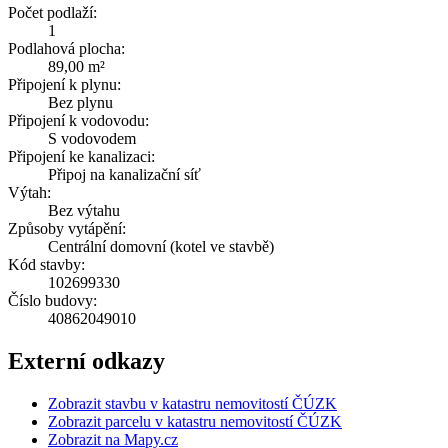
Počet podlaží:
1
Podlahová plocha:
89,00 m²
Připojení k plynu:
Bez plynu
Připojení k vodovodu:
S vodovodem
Připojení ke kanalizaci:
Připoj na kanalizační síť
Výtah:
Bez výtahu
Způsoby vytápění:
Centrální domovní (kotel ve stavbě)
Kód stavby:
102699330
Číslo budovy:
40862049010
Externí odkazy
Zobrazit stavbu v katastru nemovitostí ČÚZK
Zobrazit parcelu v katastru nemovitostí ČÚZK
Zobrazit na Mapy.cz