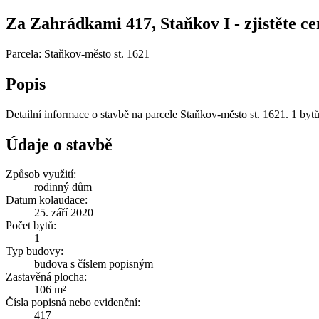
Za Zahrádkami 417, Staňkov I - zjistěte ce
Parcela: Staňkov-město st. 1621
Popis
Detailní informace o stavbě na parcele Staňkov-město st. 1621. 1 byt
Údaje o stavbě
Způsob využití:
rodinný dům
Datum kolaudace:
25. září 2020
Počet bytů:
1
Typ budovy:
budova s číslem popisným
Zastavěná plocha:
106 m²
Čísla popisná nebo evidenční:
417