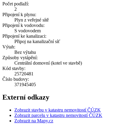
Počet podlaží:
2
Připojení k plynu:
Plyn z veřejné sítě
Připojení k vodovodu:
S vodovodem
Připojení ke kanalizaci:
Připoj na kanalizační síť
Výtah:
Bez výtahu
Způsoby vytápění:
Centrální domovní (kotel ve stavbě)
Kód stavby:
25720481
Číslo budovy:
371945405
Externí odkazy
Zobrazit stavbu v katastru nemovitostí ČÚZK
Zobrazit parcelu v katastru nemovitostí ČÚZK
Zobrazit na Mapy.cz