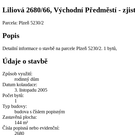
Liliová 2680/66, Východní Předměstí - zjist
Parcela: Plzeň 5230/2
Popis
Detailní informace o stavbě na parcele Plzeň 5230/2. 1 bytů,
Údaje o stavbě
Způsob využití:
rodinný dům
Datum kolaudace:
3. listopadu 2005
Počet bytů:
1
Typ budovy:
budova s číslem popisným
Zastavěná plocha:
144 m²
Čísla popisná nebo evidenční:
2680