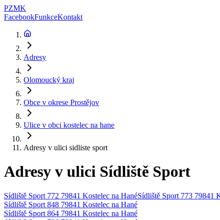
PZMK
Facebook
Funkce
Kontakt
Adresy
Olomoucký kraj
Obce v okrese
Prostějov
Ulice v obci
kostelec na hane
Adresy v ulici
sidliste sport
Adresy v ulici
Sídliště Sport
Sídliště Sport 772 79841 Kostelec na Hané
Sídliště Sport 773 79841 
Sídliště Sport 848 79841 Kostelec na Hané
Sídliště Sport 864 79841 Kostelec na Hané