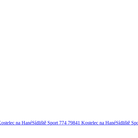
Kostelec na Hané
Sídliště Sport 774 79841 Kostelec na Hané
Sídliště S