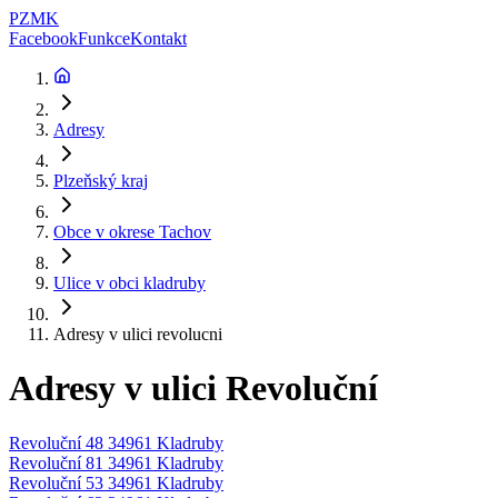
PZMK
Facebook
Funkce
Kontakt
Adresy
Plzeňský kraj
Obce v okrese
Tachov
Ulice v obci
kladruby
Adresy v ulici
revolucni
Adresy v ulici
Revoluční
Revoluční 48 34961 Kladruby
Revoluční 81 34961 Kladruby
Revoluční 53 34961 Kladruby