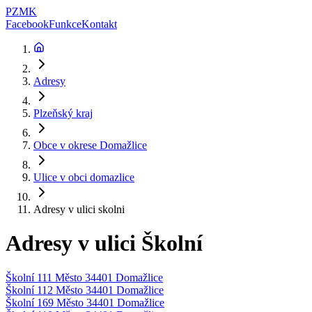
PZMK
Facebook
Funkce
Kontakt
Adresy
Plzeňský kraj
Obce v okrese
Domažlice
Ulice v obci
domazlice
Adresy v ulici
skolni
Adresy v ulici
Školní
Školní 111 Město 34401 Domažlice
Školní 112 Město 34401 Domažlice
Školní 169 Město 34401 Domažlice