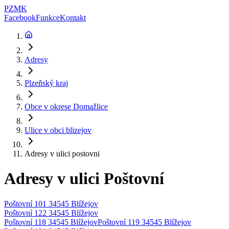
PZMK
Facebook
Funkce
Kontakt
Adresy
Plzeňský kraj
Obce v okrese
Domažlice
Ulice v obci
blizejov
Adresy v ulici
postovni
Adresy v ulici
Poštovní
Poštovní 101 34545 Blížejov
Poštovní 122 34545 Blížejov
Poštovní 118 34545 Blížejov
Poštovní 119 34545 Blížejov